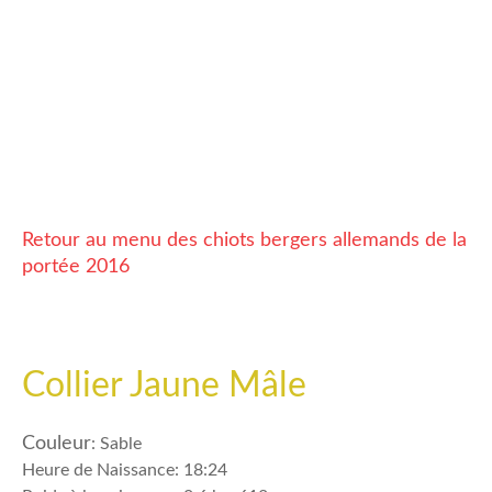
CHAMPAGNE MALE
CHAMPAGNE MALE
VERT
NOS BERGERS ALLEMANDS
JAUNE FEMELLE
BLOGUE
ZARA
FAMILLE D'ACCUEIL
COOPER
NOUS JOINDRE
FACEBOOK
Retour au menu des chiots bergers allemands de la
portée 2016
ENGLISH
Collier Jaune Mâle
Couleur
: Sable
Heure de Naissance: 18:24